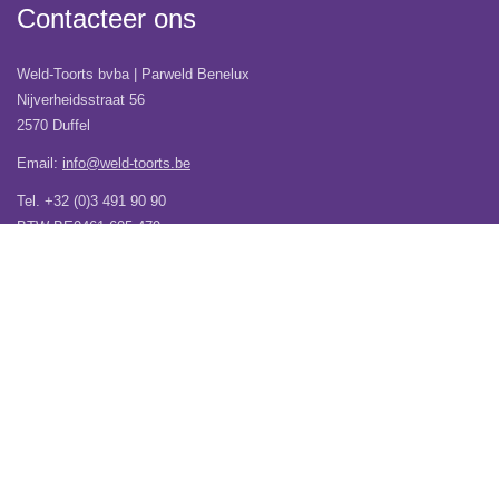
Contacteer ons
Weld-Toorts bvba | Parweld Benelux
Nijverheidsstraat 56
2570 Duffel
Email:
info@weld-toorts.be
Tel. +32 (0)3 491 90 90
BTW BE0461.605.479
Veel gestelde vragen
Wij verhuizen!
Over Weld-Toorts | Parweld Benelux
Verzending
Contacteer ons
Vacatures
Garantie
Algemene Voorwaarden