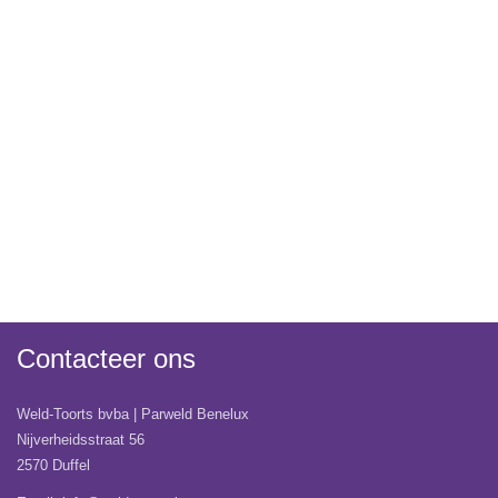
Contacteer ons
Weld-Toorts bvba | Parweld Benelux
Nijverheidsstraat 56
2570 Duffel