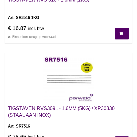
Art. SR3516-1KG
€ 16.87
incl. btw
Binnenkort terug op voorraad
TIGSTAVEN RVS309L - 1.6MM (5KG) / XP30330
(STAAL AAN INOX)
Art. SR7516
€ 78.65
incl. btw