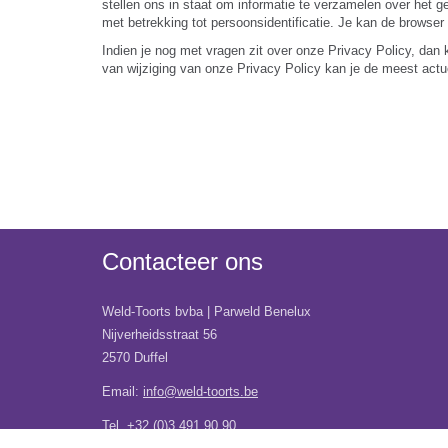
stellen ons in staat om informatie te verzamelen over het
met betrekking tot persoonsidentificatie. Je kan de browser 
Indien je nog met vragen zit over onze Privacy Policy, dan 
van wijziging van onze Privacy Policy kan je de meest actu
Contacteer ons
Weld-Toorts bvba | Parweld Benelux
Nijverheidsstraat 56
2570 Duffel
Email:
info@weld-toorts.be
Tel. +32 (0)3 491 90 90