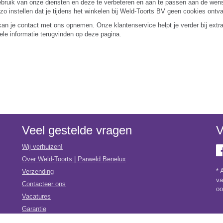
 gebruik van onze diensten en deze te verbeteren en aan te passen aan de w
zo instellen dat je tijdens het winkelen bij Weld-Toorts BV geen cookies ontva
kan je contact met ons opnemen. Onze klantenservice helpt je verder bij extra 
ele informatie terugvinden op deze pagina.
Veel gestelde vragen
V
Wij verhuizen!
Over Weld-Toorts | Parweld Benelux
* 
Verzending
va
Contacteer ons
oo
Vacatures
Garantie
Algemene Voorwaarden