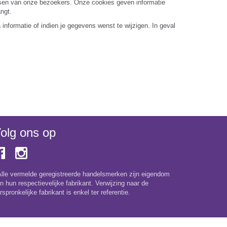
ensen van onze bezoekers. Onze cookies geven informatie
ngt.
informatie of indien je gegevens wenst te wijzigen. In geval
olg ons op
Alle vermelde geregistreerde handelsmerken zijn eigendom
n hun respectievelijke fabrikant. Verwijzing naar de
rspronkelijke fabrikant is enkel ter referentie.