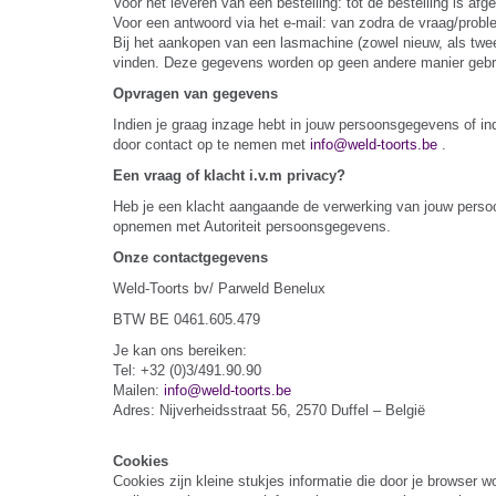
Voor het leveren van een bestelling: tot de bestelling is afge
Voor een antwoord via het e-mail: van zodra de vraag/probl
Bij het aankopen van een lasmachine (zowel nieuw, als twe
vinden. Deze gegevens worden op geen andere manier gebr
Opvragen van gegevens
Indien je graag inzage hebt in jouw persoonsgegevens of in
door contact op te nemen met
info@weld-toorts.be
.
Een vraag of klacht i.v.m privacy?
Heb je een klacht aangaande de verwerking van jouw persoo
opnemen met Autoriteit persoonsgegevens.
Onze contactgegevens
Weld-Toorts bv/ Parweld Benelux
BTW BE 0461.605.479
Je kan ons bereiken:
Tel: +32 (0)3/491.90.90
Mailen:
info@weld-toorts.be
Adres: Nijverheidsstraat 56, 2570 Duffel – België
Cookies
Cookies zijn kleine stukjes informatie die door je browser