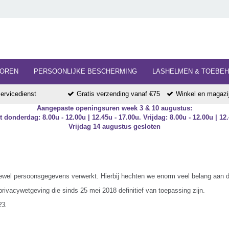
HOREN
PERSOONLIJKE BESCHERMING
LASHELMEN & TOEBE
ervicedienst
Gratis verzending vanaf €75
Winkel en magazij
Aangepaste openingsuren week 3 & 10 augustus:
 donderdag: 8.00u - 12.00u | 12.45u - 17.00u. Vrijdag: 8.00u - 12.00u | 12.
Vrijdag 14 augustus gesloten
ewel persoonsgegevens verwerkt. Hierbij hechten we enorm veel belang aan d
rivacywetgeving die sinds 25 mei 2018 definitief van toepassing zijn.
23.