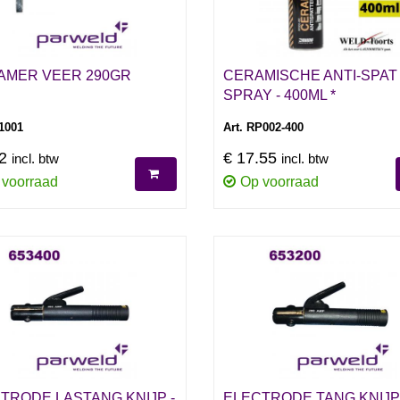
AMER VEER 290GR
CERAMISCHE ANTI-SPAT
SPRAY - 400ML *
71001
Art. RP002-400
82
€ 17.55
incl. btw
incl. btw
 voorraad
Op voorraad
TRODE LASTANG KNIJP -
ELECTRODE TANG KNIJP