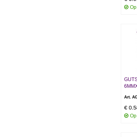
Op
GUT
6MM
Art. A
€ 0.
Op