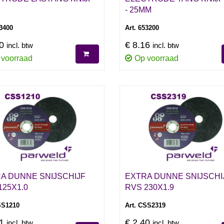
- 25MM
53400
Art. 653200
90
€ 8.16
incl. btw
incl. btw
 voorraad
Op voorraad
A DUNNE SNIJSCHIJF
EXTRA DUNNE SNIJSCHI
125X1.0
RVS 230X1.9
SS1210
Art. CSS2319
91
€ 2.40
incl. btw
incl. btw