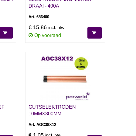
DRAAI - 400A
Art. 656400
€ 15.86
incl. btw
Op voorraad
JF
GUTSELEKTRODEN
10MMX300MM
Art. AGC38X12
€ 1.05
incl. btw