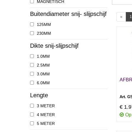
MAGNETISCH
Buitendiameter snij- slijpschijf
«
1
125MM
230MM
Dikte snij-slijpschijf
1.0MM
2.5MM
3.0MM
AFBR
6.0MM
Lengte
Art. G
3 METER
€ 1.
4 METER
Op
5 METER