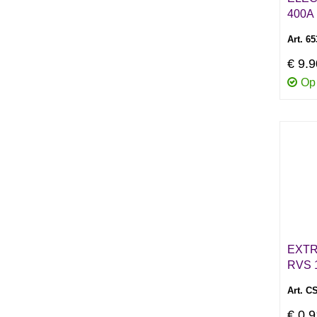
400A
Art. 6
€ 9.
Op
EXTR
RVS 
Art. C
€ 0.