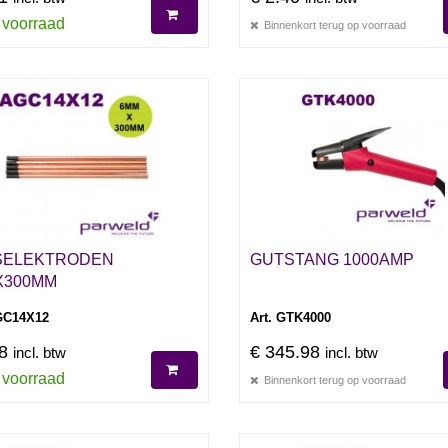
 voorraad
Binnenkort terug op voorraad
SELEKTRODEN
GUTSTANG 1000AMP
X300MM
GC14X12
Art. GTK4000
58
€ 345.98
incl. btw
incl. btw
 voorraad
Binnenkort terug op voorraad