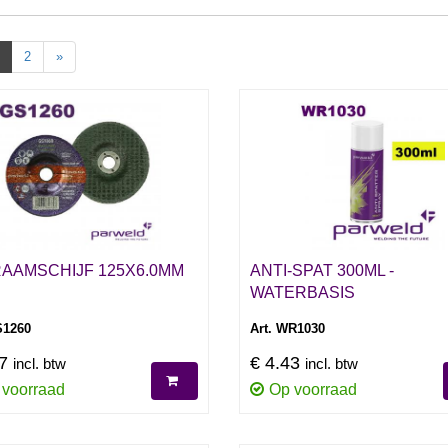
2
»
AAMSCHIJF 125X6.0MM
ANTI-SPAT 300ML -
WATERBASIS
S1260
Art. WR1030
97
€ 4.43
incl. btw
incl. btw
 voorraad
Op voorraad