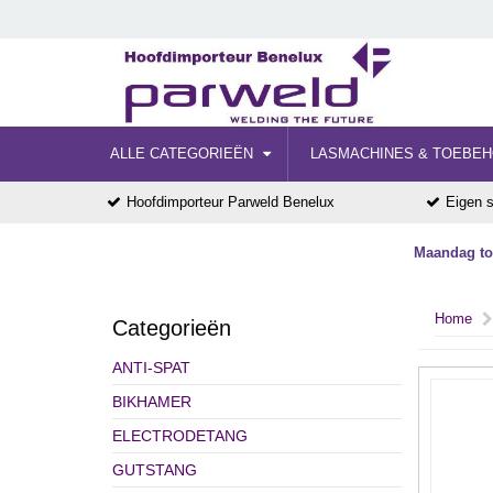
ALLE CATEGORIEËN
LASMACHINES & TOEBE
Hoofdimporteur Parweld Benelux
Eigen s
Maandag tot
Home
Categorieën
ANTI-SPAT
BIKHAMER
ELECTRODETANG
GUTSTANG