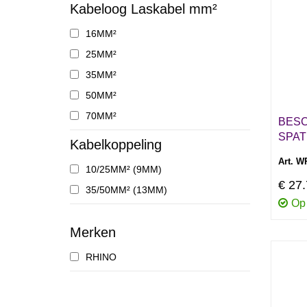
Kabeloog Laskabel mm²
16MM²
25MM²
35MM²
50MM²
70MM²
BESC
SPAT
Kabelkoppeling
Art. W
10/25MM² (9MM)
€ 27
35/50MM² (13MM)
Op
Merken
RHINO