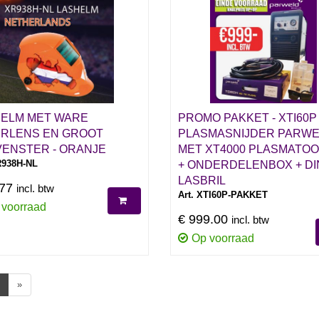
ELM MET WARE
PROMO PAKKET - XTI60P
RLENS EN GROOT
PLASMASNIJDER PARW
VENSTER - ORANJE
MET XT4000 PLASMATO
R938H-NL
+ ONDERDELENBOX + DI
LASBRIL
.77
incl. btw
Art. XTI60P-PAKKET
 voorraad
€ 999.00
incl. btw
Op voorraad
»