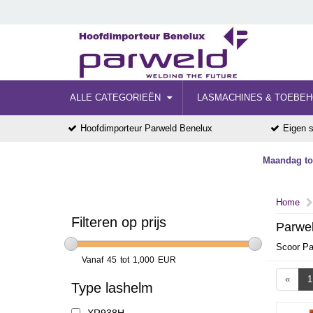
ALLE CATEGORIEËN
LASMACHINES & TOEBE
Hoofdimporteur Parweld Benelux
Eigen s
Maandag tot
Home
Filteren op prijs
Parwel
Scoor Par
Vanaf
45
tot
1,000
EUR
«
1
Type lashelm