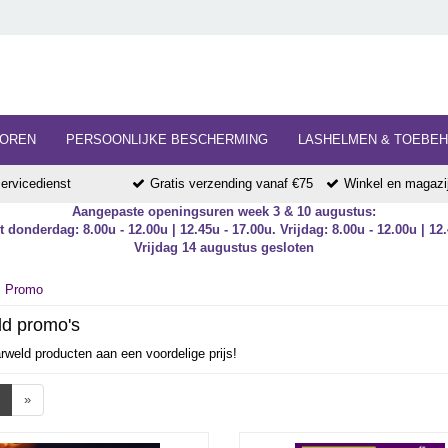
HOREN
PERSOONLIJKE BESCHERMING
LASHELMEN & TOEBE
ervicedienst
Gratis verzending vanaf €75
Winkel en magazij
Aangepaste openingsuren week 3 & 10 augustus:
 donderdag: 8.00u - 12.00u | 12.45u - 17.00u. Vrijdag: 8.00u - 12.00u | 12.
Vrijdag 14 augustus gesloten
Promo
d promo's
weld producten aan een voordelige prijs!
»