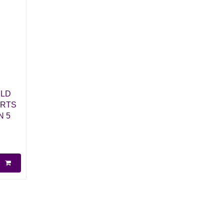
ELD
ORTS
N 5