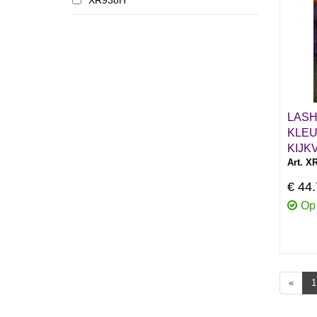
XR938H
LASH
KLEU
KIJK
Art. X
€ 44
Op
«
1