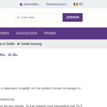
Aanmelden
Klantenservice
BE
ZOEKEN
HOREN
GASFLESSEN
PROMO
n in Duffel
Snelle levering
45u - 16.30u
 is daarnaast mogelijk om het product binnen te brengen in
toepassing.
even we een seintje. Je kan opteren voor verzending met GLS