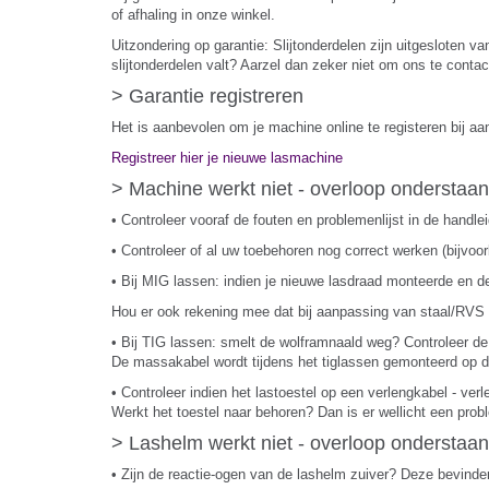
of afhaling in onze winkel.
Uitzondering op garantie: Slijtonderdelen zijn uitgesloten v
slijtonderdelen valt? Aarzel dan zeker niet om ons te conta
> Garantie registreren
Het is aanbevolen om je machine online te registeren bij aa
Registreer hier je nieuwe lasmachine
> Machine werkt niet - overloop onderstaa
• Controleer vooraf de fouten en problemenlijst in de handl
• Controleer of al uw toebehoren nog correct werken (bijvoor
• Bij MIG lassen: indien je nieuwe lasdraad monteerde en d
Hou er ook rekening mee dat bij aanpassing van staal/RVS l
• Bij TIG lassen: smelt de wolframnaald weg? Controleer de 
De massakabel wordt tijdens het tiglassen gemonteerd op de
• Controleer indien het lastoestel op een verlengkabel - ve
Werkt het toestel naar behoren? Dan is er wellicht een pro
> Lashelm werkt niet - overloop onderstaa
• Zijn de reactie-ogen van de lashelm zuiver? Deze bevinde