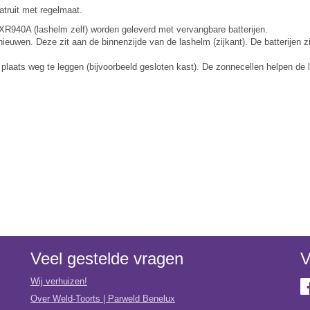
atruit met regelmaat.
XR940A (lashelm zelf) worden geleverd met vervangbare batterijen.
rnieuwen. Deze zit aan de binnenzijde van de lashelm (zijkant). De batterijen 
laats weg te leggen (bijvoorbeeld gesloten kast). De zonnecellen helpen de l
Veel gestelde vragen
V
Wij verhuizen!
Over Weld-Toorts | Parweld Benelux