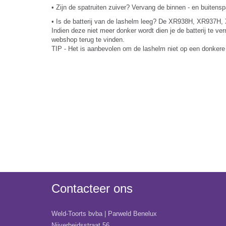
• Zijn de spatruiten zuiver? Vervang de binnen - en buitensp
• Is de batterij van de lashelm leeg? De XR938H, XR937H, 
Indien deze niet meer donker wordt dien je de batterij te ve
webshop terug te vinden.
TIP - Het is aanbevolen om de lashelm niet op een donkere p
Contacteer ons
Weld-Toorts bvba | Parweld Benelux
Nijverheidsstraat 56