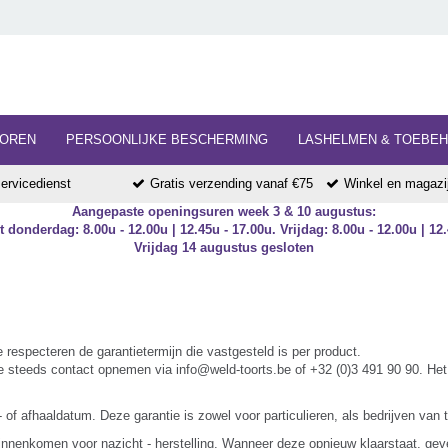
HOREN
PERSOONLIJKE BESCHERMING
LASHELMEN & TOEBE
ervicedienst
Gratis verzending vanaf €75
Winkel en magazij
Aangepaste openingsuren week 3 & 10 augustus:
 donderdag: 8.00u - 12.00u | 12.45u - 17.00u. Vrijdag: 8.00u - 12.00u | 12.
Vrijdag 14 augustus gesloten
 respecteren de garantietermijn die vastgesteld is per product.
je steeds contact opnemen via info@weld-toorts.be of +32 (0)3 491 90 90. Het
of afhaaldatum. Deze garantie is zowel voor particulieren, als bedrijven van 
n binnenkomen voor nazicht - herstelling. Wanneer deze opnieuw klaarstaat, g