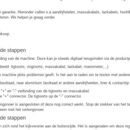
an garantie. Hieronder vallen o.a aandrijfwielen, massakabels, laskabels, hoof
cteren. We helpen je graag verder.
nkoop.
nde stappen
eiding van de machine. Deze kan je steeds digitaal terugvinden via de productp
beeld: tigtoorts, migtoorts, massakabel, laskabel, manometer,...)
e machine plots problemen geeft. Is het aan te raden om te testen met andere
asdraad, naar aluminium lasdraad er andere aandrijfwielen, liner & contactt
"+" en "-" verbinding van de tigtoorts en massakabel.
 "+" connector. De tigtoorts op de "-" connector.
rlengsnoer is aangesloten of deze nog correct werkt. Stop de stekker van het l
bleem met het verlengsnoer.
nde stappen
n zich rond het kijkvenster aan de buitenzijde. Het is aangeraden om deze r