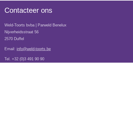
Contacteer ons
Weld-Toorts bvba | Parweld Benelux
Nijverheidsstraat 56
2570 Duffel
Email:
info@weld-toorts.be
Tel. +32 (0)3 491 90 90
BTW BE0461.605.479
Veel gestelde vragen
Wij verhuizen!
Over Weld-Toorts | Parweld Benelux
Verzending
Contacteer ons
Vacatures
Garantie