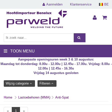
Aanmelden
Klantenservice
BE
TOON MENU
Aangepaste openingsuren week 3 & 10 augustus:
Maandag tot donderdag: 8.00u - 12.00u | 12.45u - 17.00u. Vrijdag: 8.00u -
12.00u | 12.45u - 16.30u
Vrijdag 14 augustus gesloten
Wijzig categorie
Filteren
Home
Lastoebehoren (MMA)
Anti-Spat
«
1
»