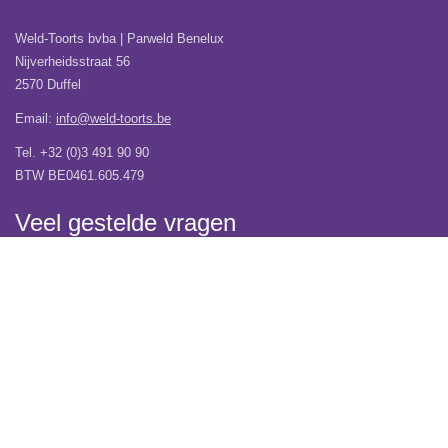
Weld-Toorts bvba | Parweld Benelux
Nijverheidsstraat 56
2570 Duffel
Email:
info@weld-toorts.be
Tel. +32 (0)3 491 90 90
BTW BE0461.605.479
Veel gestelde vragen
Wij verhuizen!
Over Weld-Toorts | Parweld Benelux
Verzending
Contacteer ons
Vacatures
Garantie
Algemene Voorwaarden
Privacy Verklaring