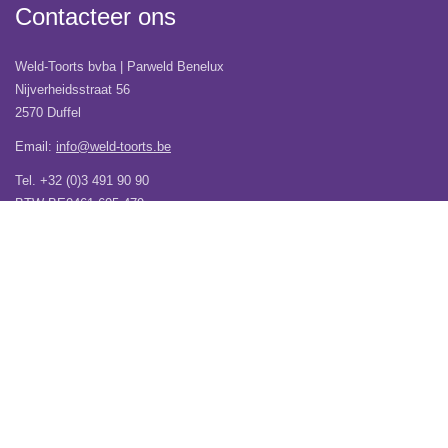
Contacteer ons
Weld-Toorts bvba | Parweld Benelux
Nijverheidsstraat 56
2570 Duffel
Email:
info@weld-toorts.be
Tel. +32 (0)3 491 90 90
BTW BE0461.605.479
Veel gestelde vragen
Wij verhuizen!
Over Weld-Toorts | Parweld Benelux
Verzending
Contacteer ons
Vacatures
Garantie
Algemene Voorwaarden